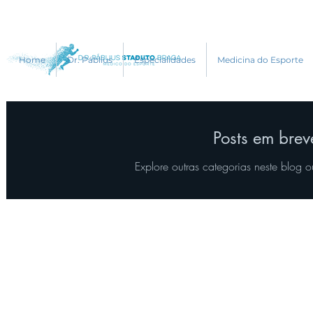
Home
Dr. Páblius
Especialidades
Medicina do Esporte
Posts em brev
Explore outras categorias neste blog o