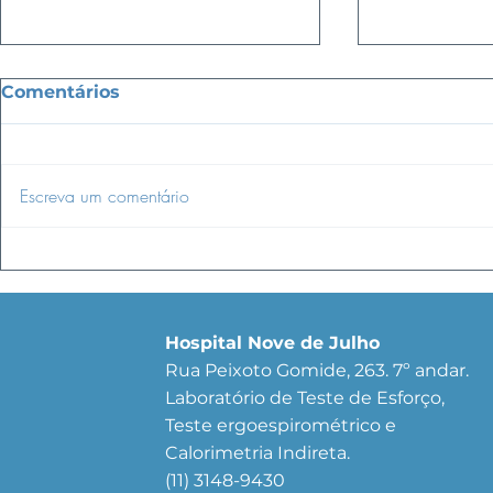
Comentários
Escreva um comentário
HYROX: como se
Viralizou:
preparar para a
vai para a 
modalidade
depois de 
Por quê?
Hospital Nove de Julho
Rua Peixoto Gomide, 263. 7º andar.
Laboratório de Teste de Esforço,
Teste ergoespirométrico e
Calorimetria Indireta.
(11) 3148-9430