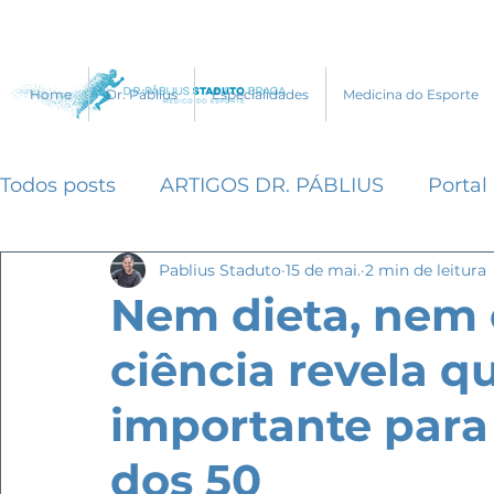
Home
Dr. Páblius
Especialidades
Medicina do Esporte
Todos posts
ARTIGOS DR. PÁBLIUS
Portal
Pablius Staduto
15 de mai.
2 min de leitura
Portal Ativo
Portal WebRun
Portal E
Nem dieta, nem e
ciência revela qu
Portal Smart Fit
Portal Yahoo
Portal 
importante para
BioRitmo
Outros
Eu Atleta
Veja 
dos 50